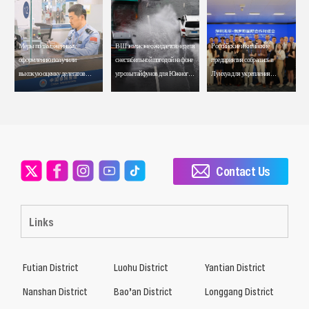
Меры по таможенному
В Шэньчжэне ожидается неделя
Российские и китайские
оформлению получили
с нестабильной погодой на фоне
предприятия собрались в
высокую оценку делегатов
угрозы тайфунов для Южного
Лунхуа для укрепления
встречи АТЭС
Китая
сотрудничества
Contact Us
Links
Futian District
Luohu District
Yantian District
Nanshan District
Bao’an District
Longgang District