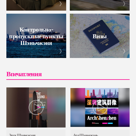
Контрольно-
пропускные пункты
Визы
Шэньчжэня
Впечатления
Звук Шэньчжэня
АрхШэньчжэнь