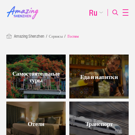
Ru
Amazing Shenzhen
Сервисы
Гостям
Самостоятельные
Еда и напитки
туры
Отели
Транспорт