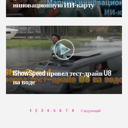
инновационную ИИ-карту
IShowSpeed провел тест-драйв U8
на воде
1
2
3
4
5
6
7
8
Следующий