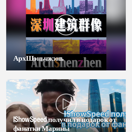
АрхШэньчжэнь
IShowSpeed получил в подарок от
фанатки Марины