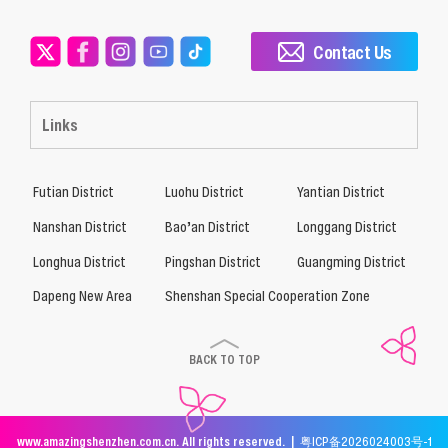
Contact Us
Links
Futian District
Luohu District
Yantian District
Nanshan District
Bao’an District
Longgang District
Longhua District
Pingshan District
Guangming District
Dapeng New Area
Shenshan Special Cooperation Zone
BACK TO TOP
www.amazingshenzhen.com.cn. All rights reserved. |
粤ICP备2026024003号-1