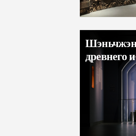
Шэньчжэн
древнего и