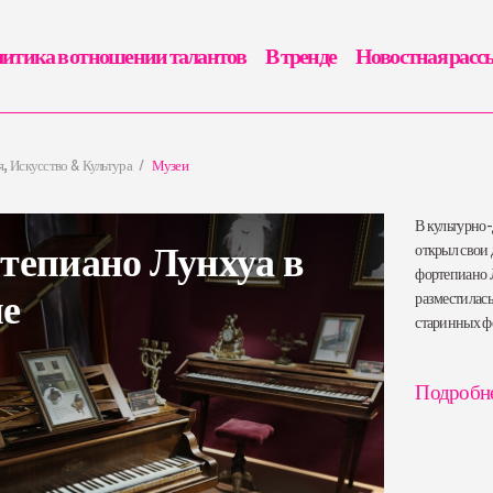
итика в отношении талантов
В тренде
Новостная расс
, Искусство & Культура
Музеи
В культурно-
тепиано Лунхуа в
открыл свои
фортепиано Л
е
разместилас
старинных фо
Подробн