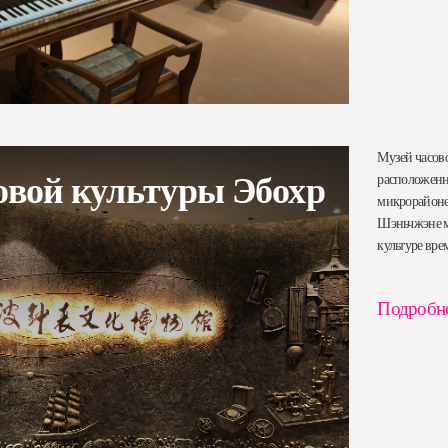
Музей часово
овой культуры Эбохр
расположенн
микрорайоне
Шэньчжэне м
культуре вре
Подробн