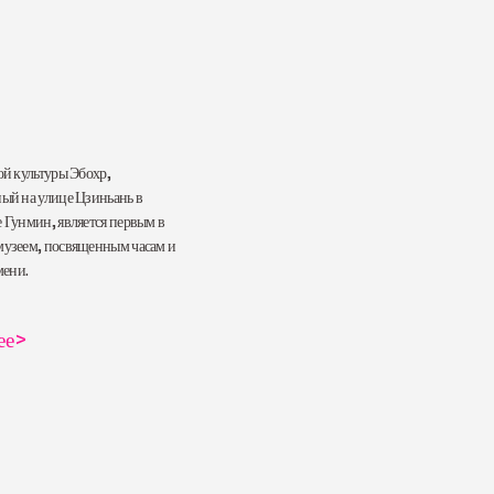
й культуры Эбохр,
ый на улице Цзиньань в
 Гунмин, является первым в
узеем, посвященным часам и
мени.
ее
>