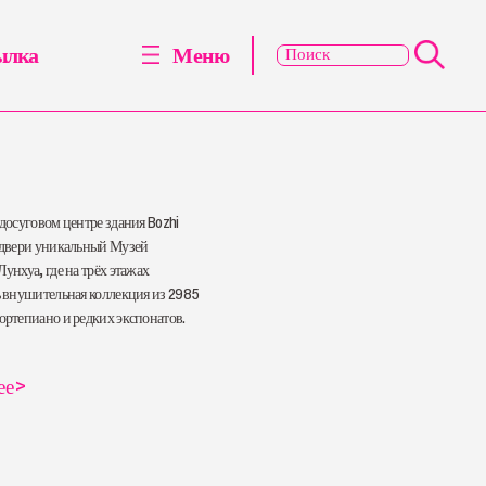
ылка
Меню
досуговом центре здания Bozhi
 двери уникальный Музей
унхуа, где на трёх этажах
ь внушительная коллекция из 2985
ртепиано и редких экспонатов.
ее
>