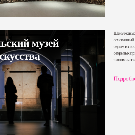
Шэньчжэньск
ьский музей
основанный в
одним из вос
скусства
открытых пр
экономическ
Подробн