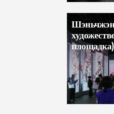
Шэньчжэн
художеств
площадка)