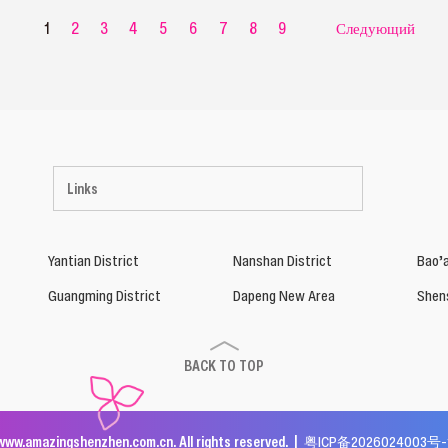
1
2
3
4
5
6
7
8
9
Следующий
Links
Yantian District
Nanshan District
Bao’a
Guangming District
Dapeng New Area
Shen
BACK TO TOP
www.amazingshenzhen.com.cn. All rights reserved. |
粤ICP备2026024003号-