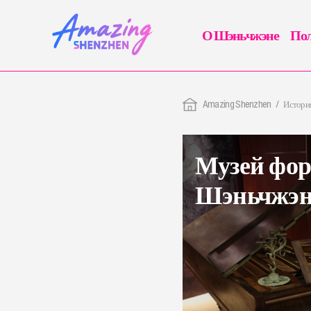
О Шэньчжэне
Пол
Amazing Shenzhen
История
Музей фор
Шэньчжэн