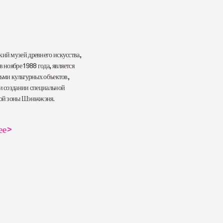
ий музей древнего искусства,
 ноябре 1988 года, является
ьми культурных объектов,
и создании специальной
ой зоны Шэньчжэня.
ее
>