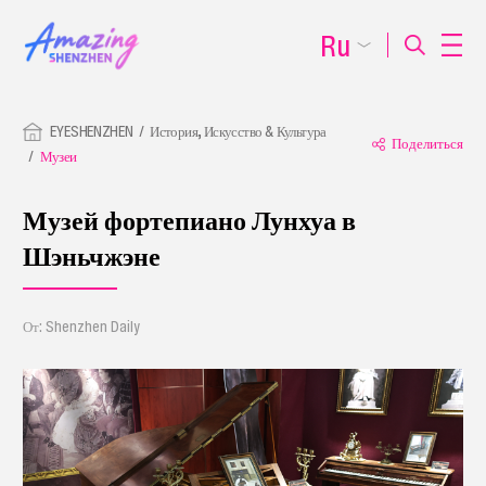
Ru
EYESHENZHEN
История, Искусство & Культура
Поделиться
Музеи
Музей фортепиано Лунхуа в
Шэньчжэне
От: Shenzhen Daily