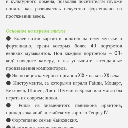
и культурного обмена, позволяя посетителям глубже
понять, как развивалось искусство фортепиано на
протяжении веков.
Основное на первом этаже
●
Более сотни картин и полотен на тему музыки и
фортепиано, среди которых более 40 портретов
великих музыкантов. Под каждым портретом — QR-
код: наведите камеру, и вы услышите легендарные
произведения композиторов.
●
Экспозиция камерных органов XIX – начала XX века.
●
Инструменты, за которыми играли Гайдн, Моцарт,
Бетховен, Шопен, Лист, Шуман и Брамс или могли бы
играть их современники.
●
Рояль из знаменитого павильона Брайтона,
принадлежавший английскому королю Георгу IV.
●
Фортепиано семьи Чайковских.
●
Необычные готические рояли.