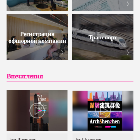
Регистрация
Транспорт
офшорной компании
Впечатления
Звук Шэньчжэня
АрхШэньчжэнь