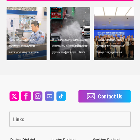
Меры по таможенному
В Шэньчжэне ожидается неделя
Российские и китайские
оформлению получили
с нестабильной погодой на фоне
предприятия собрались в
высокую оценку делегатов
угрозы тайфунов для Южного
Лунхуа для укрепления
встречи АТЭС
Китая
сотрудничества
Contact Us
Links