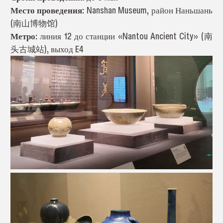
Место проведения:
Nanshan Museum, район Наньшань
(南山博物馆)
Метро:
линия 12 до станции «Nantou Ancient City» (南
头古城站), выход E4