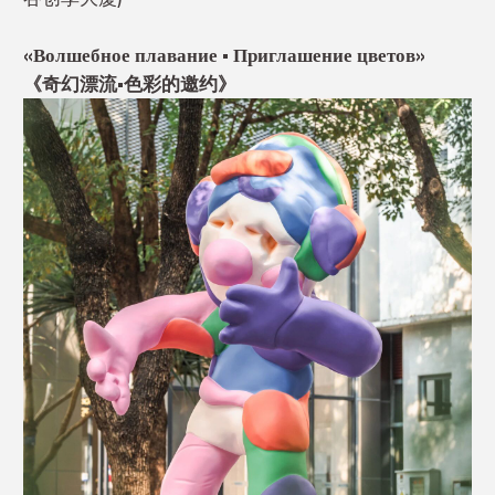
«Волшебное плавание • Приглашение цветов»
《奇幻漂流•色彩的邀约》