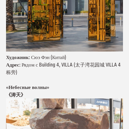
Художник:
Сюэ Фэн (Китай)
Адрес:
Рядом с Building 4, VILLA (太子湾花园城 VILLA 4
栋旁)
«Небесные волны»
《涛天》