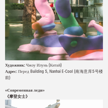
Художник:
Чжоу Илунь (Китай)
Адрес:
Перед Building 5, Nanhai E-Cool (南海意库5号楼
前)
«Современная леди»
《摩登女士》