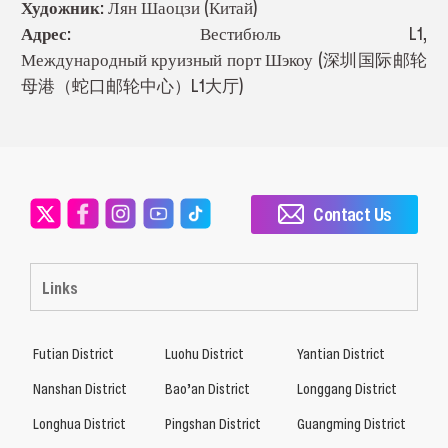
Художник:
Лян Шаоцзи (Китай)
Адрес:
Вестибюль L1,
Международный круизный порт Шэкоу (深圳国际邮轮
母港（蛇口邮轮中心）L1大厅)
Contact Us
Links
Futian District
Luohu District
Yantian District
Nanshan District
Bao’an District
Longgang District
Longhua District
Pingshan District
Guangming District