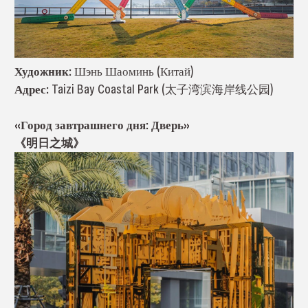
Художник:
Шэнь Шаоминь (Китай)
Адрес:
Taizi Bay Coastal Park (太子湾滨海岸线公园)
«Город завтрашнего дня: Дверь»
《明日之城》