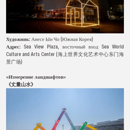
Художник:
Анесе Ын Чо (Южная Корея)
Адрес:
Sea View Plaza, восточный вход Sea World
Culture and Arts Center (海上世界文化艺术中心东门海
景广场)
«Измерение ландшафтов»
《丈量山水》