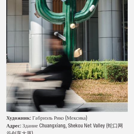
Художник:
Габриэль Рико (Мексика)
Адрес:
Здание Chuangxiang, Shekou Net Valley (蛇口网
谷创享大厦)