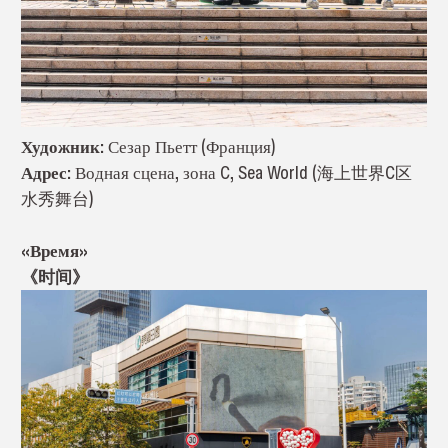
Художник:
Сезар Пьетт (Франция)
Адрес:
Водная сцена, зона C, Sea World (海上世界C区
水秀舞台)
«Время»
《时间》