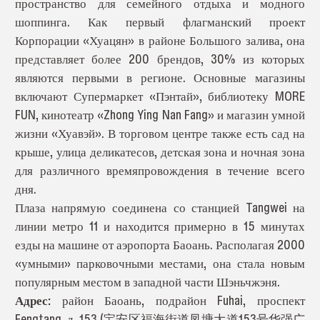
пространство для семейного отдыха и модного
шоппинга. Как первый флагманский проект
Корпорации «Хуацян» в районе Большого залива, она
представляет более 200 брендов, 30% из которых
являются первыми в регионе. Основные магазины
включают Супермаркет «Пэнтай», библиотеку MORE
FUN, кинотеатр «Zhong Ying Nan Fang» и магазин умной
жизни «Хуавэй». В торговом центре также есть сад на
крыше, улица деликатесов, детская зона и ночная зона
для различного времяпровождения в течение всего
дня.
Плаза напрямую соединена со станцией Tangwei на
линии метро 11 и находится примерно в 15 минутах
езды на машине от аэропорта Баоань. Располагая 2000
«умными» парковочными местами, она стала новым
популярным местом в западной части Шэньчжэня.
Адрес:
район Баоань, подрайон Fuhai, проспект
Fengtang, д. 153 (宝安区福海街道凤塘大道153号华强广