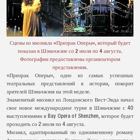
Сцены из мюзикла «Призрак Оперы», который будет
показан в Шэньчжэне со 2 июля по 4 августа.
Фотографии предоставлены организатором
представления.
«Призрак Оперы», одно из самых успешных
театральных представлений в истории, покорит
зрителей Шэньчжэня на этой неделе.
Знаменитый мюзикл из Лондонского Вест-Энда начал
свое новое международное турне в Шэньчжэне с 40
выступлениями в Bay Opera of Shenzhen, которое будет
проходить со 2 июля по 4 августа.
Мюзикл, адаптированный по одноименному роману