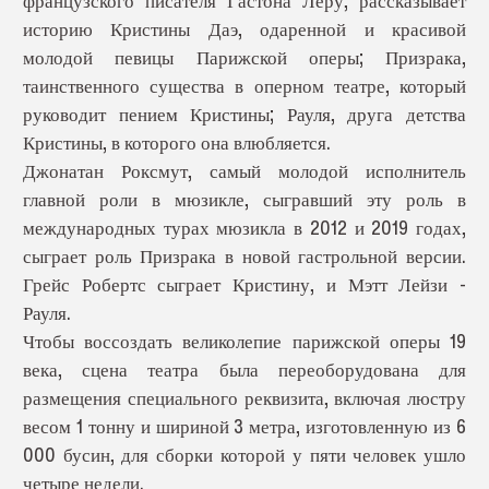
французского писателя Гастона Леру, рассказывает
историю Кристины Даэ, одаренной и красивой
молодой певицы Парижской оперы; Призрака,
таинственного существа в оперном театре, который
руководит пением Кристины; Рауля, друга детства
Кристины, в которого она влюбляется.
Джонатан Роксмут, самый молодой исполнитель
главной роли в мюзикле, сыгравший эту роль в
международных турах мюзикла в 2012 и 2019 годах,
сыграет роль Призрака в новой гастрольной версии.
Грейс Робертс сыграет Кристину, и Мэтт Лейзи -
Рауля.
Чтобы воссоздать великолепие парижской оперы 19
века, сцена театра была переоборудована для
размещения специального реквизита, включая люстру
весом 1 тонну и шириной 3 метра, изготовленную из 6
000 бусин, для сборки которой у пяти человек ушло
четыре недели.