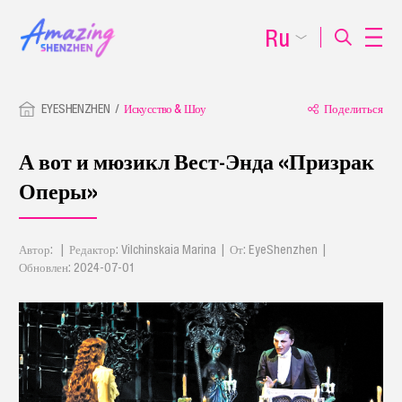
Ru
EYESHENZHEN
Искусство & Шоу
Поделиться
А вот и мюзикл Вест-Энда «Призрак
Оперы»
Автор: | Редактор: Vilchinskaia Marina | От: EyeShenzhen |
Обновлен: 2024-07-01