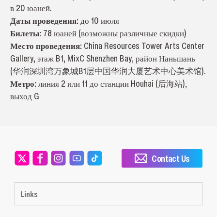
в 20 юаней.
Даты проведения:
до 10 июля
Билеты:
78 юаней (возможны различные скидки)
Место проведения:
China Resources Tower Arts Center
Gallery, этаж B1, MixC Shenzhen Bay, район Наньшань
(华润深圳湾万象城B1层中国华润大厦艺术中心美术馆).
Метро:
линия 2 или 11 до станции Houhai (后海站),
выход G
Contact Us
Links