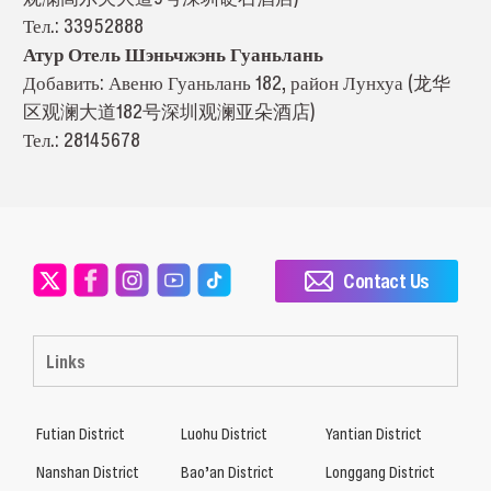
Тел.: 33952888
Атур Отель Шэньчжэнь Гуаньлань
Добавить: Авеню Гуаньлань 182, район Лунхуа (龙华
区观澜大道182号深圳观澜亚朵酒店)
Тел.: 28145678
Contact Us
Links
Futian District
Luohu District
Yantian District
Nanshan District
Bao’an District
Longgang District