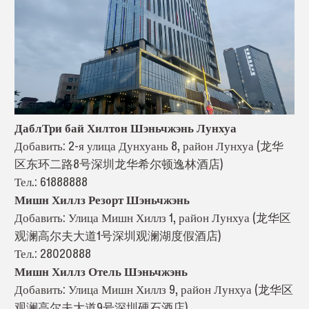
ДаблТри бай Хилтон Шэньчжэнь Лунхуа
Добавить: 2-я улица Дунхуань 8, район Лунхуа (龙华
区东环二路8号深圳龙华希尔顿逸林酒店)
Тел.: 61888888
Мишн Хиллз Резорт Шэньчжэнь
Добавить: Улица Мишн Хиллз 1, район Лунхуа (龙华区
观澜高尔夫大道1号深圳观澜湖度假酒店)
Тел.: 28020888
Мишн Хиллз Отель Шэньчжэнь
Добавить: Улица Мишн Хиллз 9, район Лунхуа (龙华区
观澜高尔夫大道9号深圳硬石酒店)