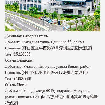
Джинмау Гарден Отель
Добавить: Западная улица Цзиньню 33, район
Пиншань (坪山区金牛西路33号深圳金茂园大酒店)
Тел.: 85228888
Отель Ваньсян
Добавить: Участок Пинхуань улицы Бияди, район
Пиншань (坪山区比亚迪路坪环段深圳万象酒店)
Тел.: 84600666
Отель Йесте
Добавить: Улица Бияди 4019, подрайон Малуань,
район Пиншань (坪山区马峦街道比亚迪路4019号雅斯
特酒店)