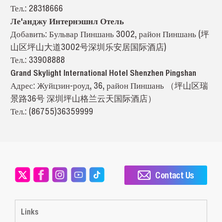
Тел.: 28318666
Ле'анджу Интернэшнл Отель
Добавить: Бульвар Пиншань 3002, район Пиншань (坪
山区坪山大道3002号深圳乐安居国际酒店)
Тел.: 33908888
Grand Skylight International Hotel Shenzhen Pingshan
Адрес: Жуйцзин-роуд, 36, район Пиншань （坪山区瑞
景路36号 深圳坪山格兰云天国际酒店）
Тел.: (86755)36359999
Contact Us
Links