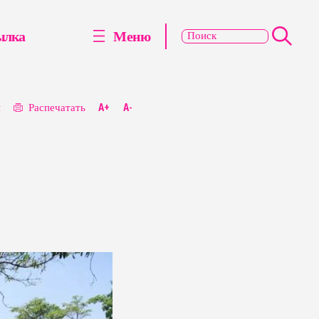
ылка
Меню
я
Распечатать
A+
A-