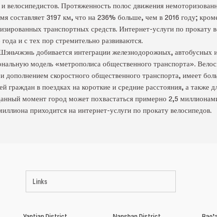
 и велосипедистов. Протяженность полос движения немоторизован
я составляет 3197 км, что на 236% больше, чем в 2016 году; кром
изированных транспортных средств. Интернет-услуги по прокату в
 года и с тех пор стремительно развиваются.
Шэньчжэнь добивается интеграции железнодорожных, автобусных 
ональную модель «метрополиса общественного транспорта». Велос
 дополнением скоростного общественного транспорта, имеет боль
й граждан в поездках на короткие и средние расстояния, а также 
данный момент город может похвастаться примерно 2,5 миллионам
 миллиона приходится на интернет-услуги по прокату велосипедов.
Links
Yantian District
Nanshan District
Bao’a