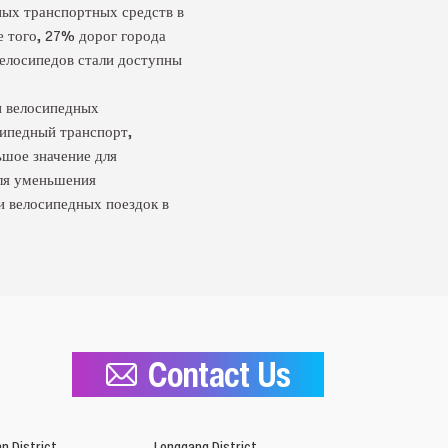
ных транспортных средств в
е того, 27% дорог города
елосипедов стали доступны
и велосипедных
ипедный транспорт,
шое значение для
для уменьшения
и велосипедных поездок в
Contact Us
n District
Longgang District