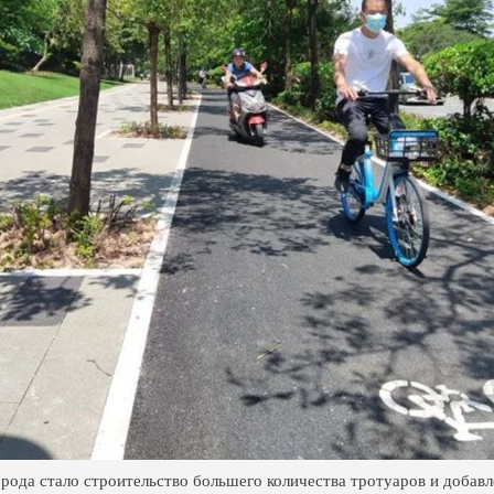
орода стало строительство большего количества тротуаров и добав