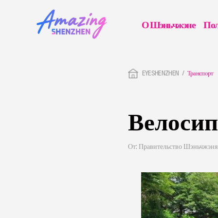
О Шэньчжэне
Пол
EYESHENZHEN
Транспорт
Велосип
От: Правительство Шэньчжэня