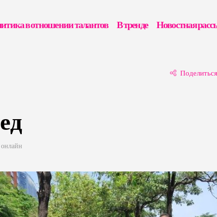
итика в отношении талантов
В тренде
Новостная расс
Поделитьс
ед
 онлайн