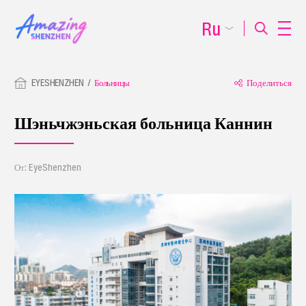
Ru
EYESHENZHEN
Больницы
Поделиться
Шэньчжэньская больница Каннин
От: EyeShenzhen