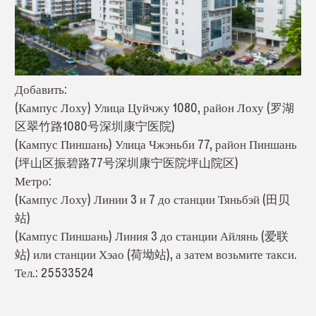
Добавить:
(Кампус Лоху) Улица Цуйчжу 1080, район Лоху (罗湖
区翠竹路1080号深圳康宁医院)
(Кампус Пиншань) Улица Чжэньби 77, район Пиншань
(坪山区振碧路77号深圳康宁医院坪山院区)
Метро:
(Кампус Лоху) Линии 3 и 7 до станции Тяньбэй (田贝
站)
(Кампус Пиншань) Линия 3 до станции Айлянь (爱联
站) или станции Хэао (荷坳站), а затем возьмите такси.
Тел.: 25533524