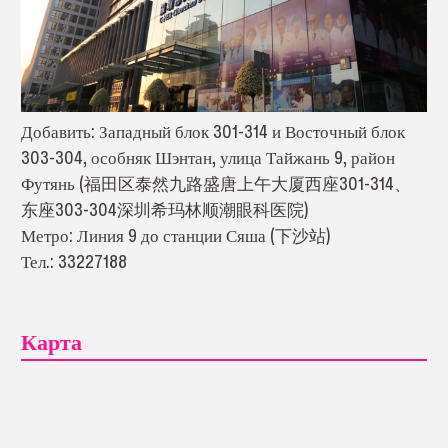
Добавить: Западный блок 301-314 и Восточный блок
303-304, особняк Шэнтан, улица Тайжань 9, район
Футянь (福田区泰然九路盛唐上午大厦西座301-314、
东座303-304深圳希玛林顺潮眼科医院)
Метро: Линия 9 до станции Сяша (下沙站)
Тел.: 33227188
Карта