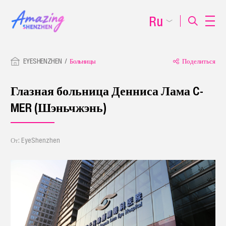
Ru
EYESHENZHEN
Больницы
Поделиться
Глазная больница Денниса Лама C-
MER (Шэньчжэнь)
От: EyeShenzhen