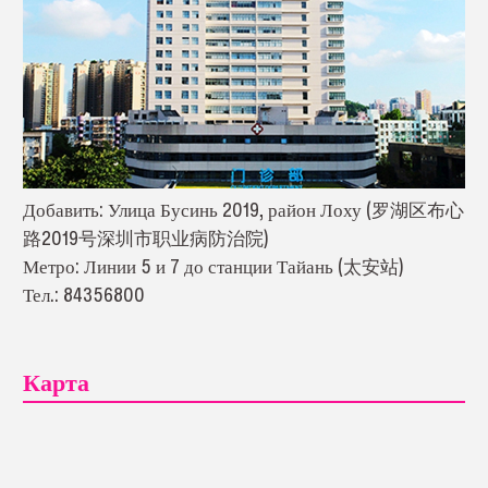
Добавить: Улица Бусинь 2019, район Лоху (罗湖区布心
路2019号深圳市职业病防治院)
Метро: Линии 5 и 7 до станции Тайань (太安站)
Тел.: 84356800
Карта