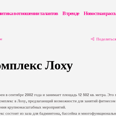
итика в отношении талантов
В тренде
Новостная расс
ие
Поделитьс
мплекс Лоху
н в сентябре 2002 года и занимает площадь 12 502 кв. метра. Это
мплекс в Лоху, предлагающий возможности для занятий фитнесом 
дения крупномасштабных мероприятий.
с состоит из зала для бадминтона, бассейна и многофункциональн