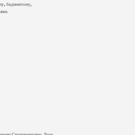
лу, бадминтону,
вки.
танции Спорткомплекс Лоху