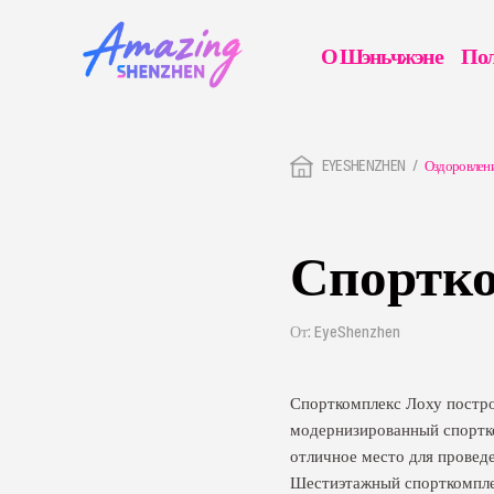
О Шэньчжэне
Пол
EYESHENZHEN
Оздоровлен
Спортко
От: EyeShenzhen
Спорткомплекс Лоху построе
модернизированный спортко
отличное место для прове
Шестиэтажный спорткомплек