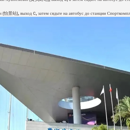
зин (怡景站), выход C, затем сядьте на автобус до станции Спорт