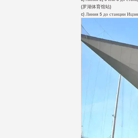
(罗湖体育馆站)
c) Линия 5 до станции Иц