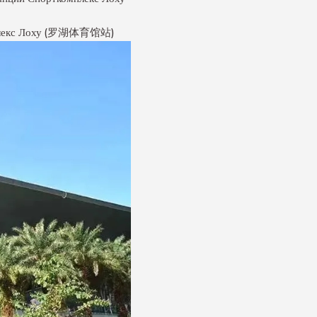
комплекс Лоху (罗湖体育馆站)