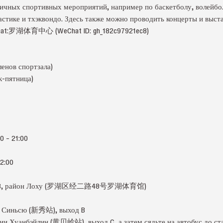
личных спортивных мероприятий, например по баскетболу, волейбо
стике и тхэквондо. Здесь также можно проводить концерты и выста
hat:罗湖体育中心 (WeChat ID: gh_182c97921ec8)
ленов спортзала)
ик-пятница)
 – 21:00
2:00
эр 48, район Лоху (罗湖区经二路48号罗湖体育馆)
ии Синьсю (新秀站), выход B
нции Хуанбэйлин (黄贝岭站), выход C, а затем сядьте на автобус до с