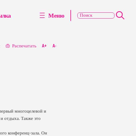
ылка
Меню
я
Распечатать
A+
A-
 первый многоцелевой и
и отдыха. Также это
ого конференц-зала. Он