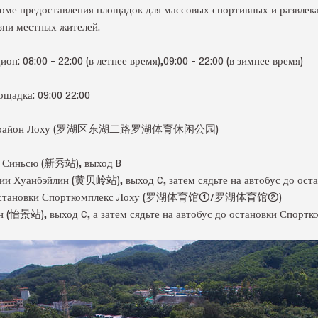
роме предоставления площадок для массовых спортивных и развлек
зни местных жителей.
: 08:00 – 22:00 (в летнее время),09:00 – 22:00 (в зимнее время)
щадка: 09:00 22:00
унху, район Лоху (罗湖区东湖二路罗湖体育休闲公园)
ии Синьсю (新秀站), выход B
анции Хуанбэйлин (黄贝岭站), выход C, затем сядьте на автобус до ос
остановки Спорткомплекс Лоху (罗湖体育馆①/罗湖体育馆②)
ин (怡景站), выход C, а затем сядьте на автобус до остановки Сп