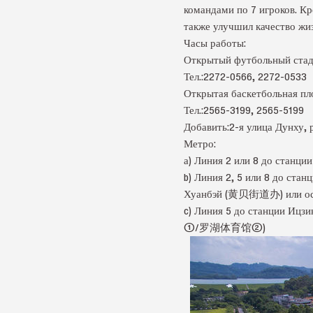
командами по 7 игроков. К
также улучшил качество жи
Часы работы:
Открытый футбольный стадион
Тел.:2272-0566, 2272-0533
Открытая баскетбольная пло
Тел.:2565-3199, 2565-5199
Добавить:2-я улица Д
Метро:
а) Линия 2 или 8 до станц
b) Линия 2, 5 или 8 до ст
Хуанбэй (黄贝街道办) или 
c) Линия 5 до станции Ицз
①/罗湖体育馆②)