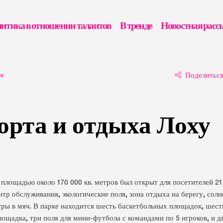
итика в отношении талантов
В тренде
Новостная расс
ие
Поделитьс
орта и отдыха Лоху
площадью около 170 000 кв. метров был открыт для посетителей 21
ентр обслуживания, экологические поля, зона отдыха на берегу, сол
гры в мяч. В парке находится шесть баскетбольных площадок, шест
лощадка, три поля для мини-футбола с командами по 5 игроков, и д