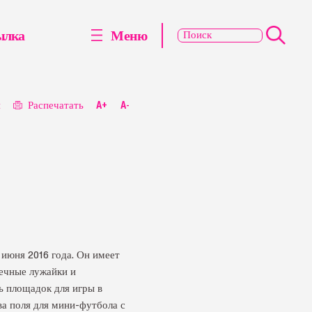
ылка
Меню
я
Распечатать
A+
A-
 июня 2016 года. Он имеет
нечные лужайки и
ь площадок для игры в
ва поля для мини-футбола с