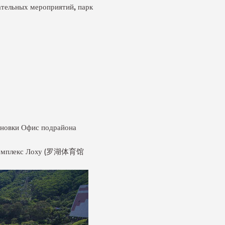
ательных мероприятий, парк
тановки Офис подрайона
орткомплекс Лоху (罗湖体育馆