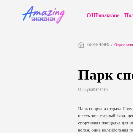
О Шэньчжэне
Пол
EYESHENZHEN
Оздоровлен
Парк сп
От: EyeShenzhen
Парк спорта и отдыха Лоху 
шесть зон: главный вход, ц
спортивная площадка для и
волан, одна волейбольная п