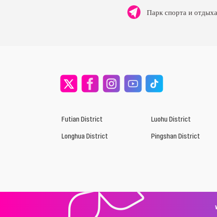
Парк спорта и отдых
Futian District
Luohu District
Longhua District
Pingshan District