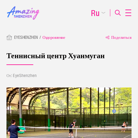
Ru
EYESHENZHEN
Оздоровление
Поделиться
Теннисный центр Хуанмуган
От: EyeShenzhen