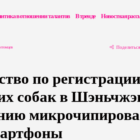
итика в отношении талантов
В тренде
Новостная расс
питомцев
Поделитьс
ство по регистраци
х собак в Шэньчжэ
нию микрочипиров
мартфоны