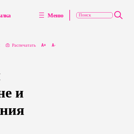
ылка
Меню
я
Распечатать
A+
A-
и
не и
ания