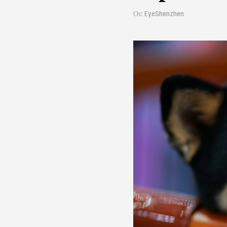
От: EyeShenzhen