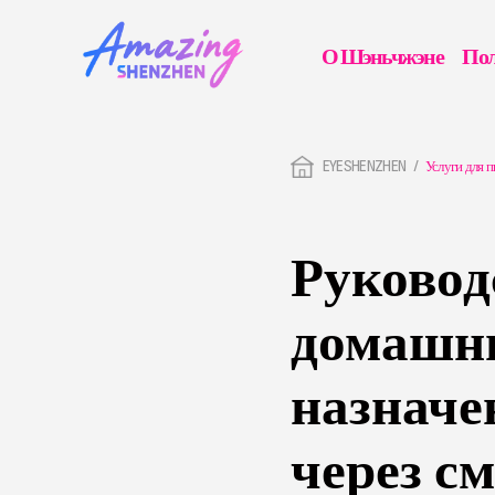
О Шэньчжэне
Пол
EYESHENZHEN
Услуги для 
Руковод
домашни
назначе
через с