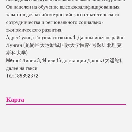
Он нацелен на обучение высококвалифицированных
талантов для китайско-российского стратегического
сотрудничества и регионального социально-
экономического развития.
Aдрес: улица Гоцзидасюэюань 1, Даюньсиньчэн, район
Лунган (龙岗区大运新城国际大学园路1号深圳北理莫
斯科大学)
Meтро: Линия 3, 14 или 16 до станции Даюнь (大运站),
далее на такси
Teл.: 89892372
Карта