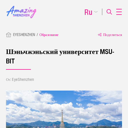
Ru
EYESHENZHEN
Образование
Поделиться
Шэньчжэньский университет MSU-
BIT
От: EyeShenzhen