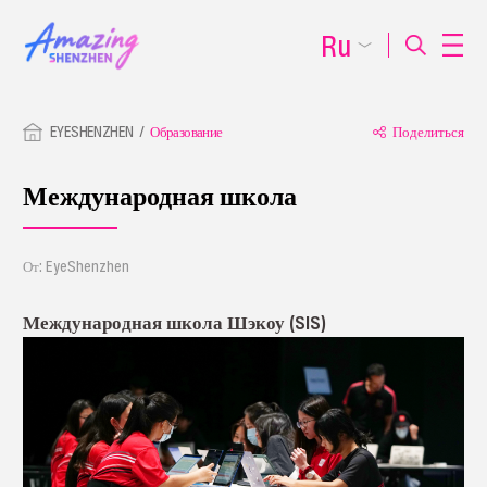
Ru
EYESHENZHEN
Образование
Поделиться
Международная школа
От: EyeShenzhen
Международная школа Шэкоу (SIS)