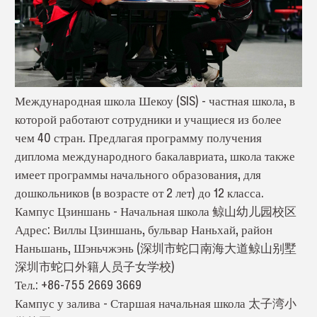
Международная школа Шекоу (SIS) - частная школа, в
которой работают сотрудники и учащиеся из более
чем 40 стран. Предлагая программу получения
диплома международного бакалавриата, школа также
имеет программы начального образования, для
дошкольников (в возрасте от 2 лет) до 12 класса.
Кампус Цзиншань - Начальная школа 鲸山幼儿园校区
Адрес: Виллы Цзиншань, бульвар Наньхай, район
Наньшань, Шэньчжэнь (深圳市蛇口南海大道鲸山别墅
深圳市蛇口外籍人员子女学校)
Тел.: +86-755 2669 3669
Кампус у залива - Старшая начальная школа 太子湾小