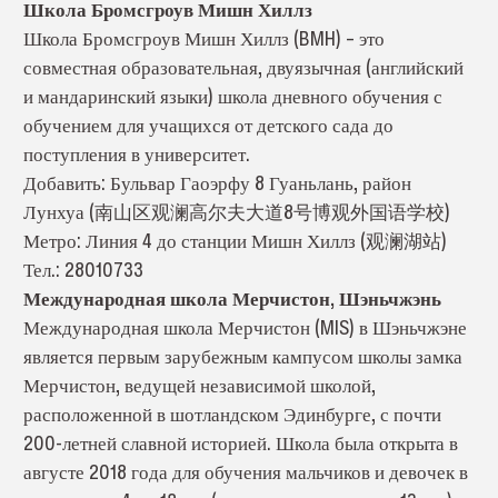
Школа Бромсгроув Мишн Хиллз
Школа Бромсгроув Мишн Хиллз (BMH) – это
совместная образовательная, двуязычная (английский
и мандаринский языки) школа дневного обучения с
обучением для учащихся от детского сада до
поступления в университет.
Добавить: Бульвар Гаоэрфу 8 Гуаньлань, район
Лунхуа (南山区观澜高尔夫大道8号博观外国语学校)
Метро: Линия 4 до станции Мишн Хиллз (观澜湖站)
Тел.: 28010733
Международная школа Мерчистон, Шэньчжэнь
Международная школа Мерчистон (MIS) в Шэньчжэне
является первым зарубежным кампусом школы замка
Мерчистон, ведущей независимой школой,
расположенной в шотландском Эдинбурге, с почти
200-летней славной историей. Школа была открыта в
августе 2018 года для обучения мальчиков и девочек в