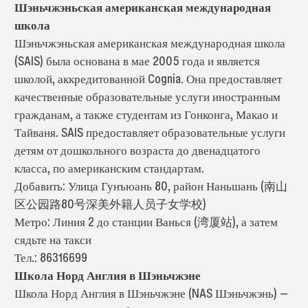
Шэньчжэньская американская международная
школа
Шэньчжэньская американская международная школа
(SAIS) была основана в мае 2005 года и является
школой, аккредитованной Cognia. Она предоставляет
качественные образовательные услуги иностранным
гражданам, а также студентам из Гонконга, Макао и
Тайваня. SAIS предоставляет образовательные услуги
детям от дошкольного возраста до двенадцатого
класса, по американским стандартам.
Добавить: Улица Гунъюань 80, район Наньшань (南山
区公园路80号深美外籍人员子女学校)
Метро: Линия 2 до станции Ванься (湾厦站), а затем
сядьте на такси
Тел.: 86316699
Школа Норд Англия в Шэньчжэне
Школа Норд Англия в Шэньчжэне (NAS Шэньчжэнь) —