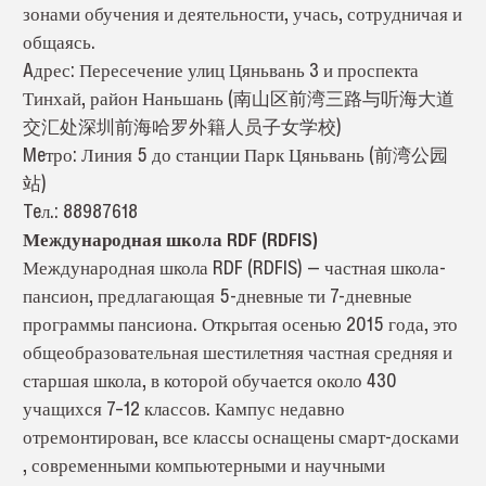
зонами обучения и деятельности, учась, сотрудничая и
общаясь.
Aдрес: Пересечение улиц Цяньвань 3 и проспекта
Тинхай, район Наньшань (南山区前湾三路与听海大道
交汇处深圳前海哈罗外籍人员子女学校)
Meтро: Линия 5 до станции Парк Цяньвань (前湾公园
站)
Teл.: 88987618
Международная школа RDF (RDFIS)
Международная школа RDF (RDFIS) — частная школа-
пансион, предлагающая 5-дневные ти 7-дневные
программы пансиона. Открытая осенью 2015 года, это
общеобразовательная шестилетняя частная средняя и
старшая школа, в которой обучается около 430
учащихся 7–12 классов. Кампус недавно
отремонтирован, все классы оснащены смарт-досками
, современными компьютерными и научными