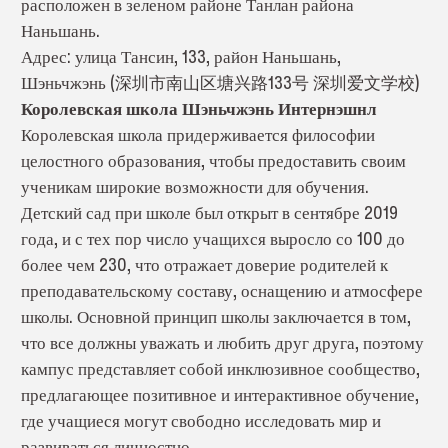
расположен в зеленом районе Танлан района
Наньшань.
Адрес: улица Тансин, 133, район Наньшань,
Шэньчжэнь (深圳市南山区塘兴路133号 深圳爱文学校)
Королевская школа Шэньчжэнь Интернэшнл
Королевская школа придерживается философии
целостного образования, чтобы предоставить своим
ученикам широкие возможности для обучения.
Детский сад при школе был открыт в сентябре 2019
года, и с тех пор число учащихся выросло со 100 до
более чем 230, что отражает доверие родителей к
преподавательскому составу, оснащению и атмосфере
школы. Основной принцип школы заключается в том,
что все должны уважать и любить друг друга, поэтому
кампус представляет собой инклюзивное сообщество,
предлагающее позитивное и интерактивное обучение,
где учащиеся могут свободно исследовать мир и
развиваться личностно.