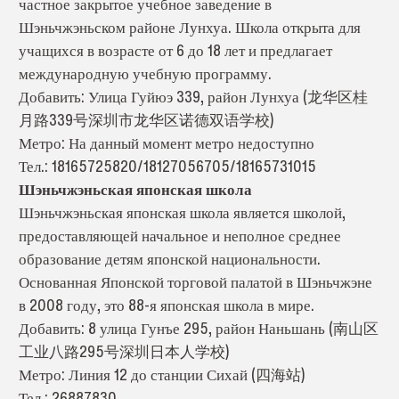
частное закрытое учебное заведение в
Шэньчжэньском районе Лунхуа. Школа открыта для
учащихся в возрасте от 6 до 18 лет и предлагает
международную учебную программу.
Добавить: Улица Гуйюэ 339, район Лунхуа (龙华区桂
月路339号深圳市龙华区诺德双语学校)
Метро: На данный момент метро недоступно
Тел.: 18165725820/18127056705/18165731015
Шэньчжэньская японская школа
Шэньчжэньская японская школа является школой,
предоставляющей начальное и неполное среднее
образование детям японской национальности.
Основанная Японской торговой палатой в Шэньчжэне
в 2008 году, это 88-я японская школа в мире.
Добавить: 8 улица Гунъе 295, район Наньшань (南山区
工业八路295号深圳日本人学校)
Метро: Линия 12 до станции Сихай (四海站)
Тел.: 26887830