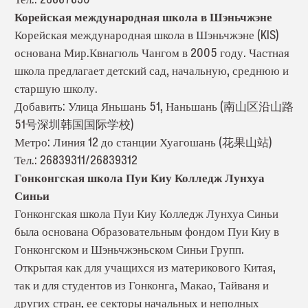
Корейская международная школа в Шэньчжэне
Корейская международная школа в Шэньчжэне (KIS)
основана Мир.Квнагюль Чангом в 2005 году. Частная
школа предлагает детский сад, начальную, среднюю и
старшую школу.
Добавить: Улица Яньшань 51, Наньшань (南山区沿山路
51号深圳韩国国际学校)
Метро: Линия 12 до станции Хуагошань (花果山站)
Тел.: 26839311/26839312
Гонконгская школа Пуи Киу Колледж Лунхуа
Синьи
Гонконгская школа Пуи Киу Колледж Лунхуа Синьи
была основана Образовательным фондом Пуи Киу в
Гонконгском и Шэньчжэньском Синьи Групп.
Открытая как для учащихся из материкового Китая,
так и для студентов из Гонконга, Макао, Тайваня и
других стран, ее секторы начальных и неполных