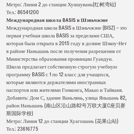
Метро: Линия 2 до станции Хуншувань(红树湾站)
Тел.: 86541200
Международная школа BASIS в Шэньчжэне
Международная школа BASIS в Шэньчжэне (BISZ) – это
первая учебная школа BASIS за пределами США,
которая была открыта в 2015 году в долине Шэкоу-Нет
в районе Наньшань после получения разрешения от
Министерства образования провинции Гуандун.
Школа предлагает собственную строгую учебную
программу BASIS с 1 по 12 класс для учащихся,
которые являются держателями иностранных
паспортов или жителями Гонконга, Макао и Тайваня.
Добавить: Дом С, здание Ваньлянь, улица Яньшань 82,
район Наньшань (南山区沿山路82号万联大厦C座贝赛
斯国际学校)
Метро: Линия 12 до станции Хуагошань (花果山站)
Тел.: 23616775