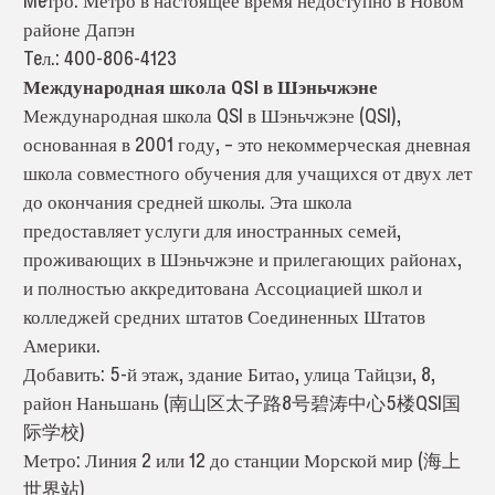
Meтро: Метро в настоящее время недоступно в Новом
районе Дапэн
Teл.: 400-806-4123
Международная школа QSI в Шэньчжэне
Международная школа QSI в Шэньчжэне (QSI),
основанная в 2001 году, – это некоммерческая дневная
школа совместного обучения для учащихся от двух лет
до окончания средней школы. Эта школа
предоставляет услуги для иностранных семей,
проживающих в Шэньчжэне и прилегающих районах,
и полностью аккредитована Ассоциацией школ и
колледжей средних штатов Соединенных Штатов
Америки.
Добавить: 5-й этаж, здание Битао, улица Тайцзи, 8,
район Наньшань (南山区太子路8号碧涛中心5楼QSI国
际学校)
Метро: Линия 2 или 12 до станции Морской мир (海上
世界站)