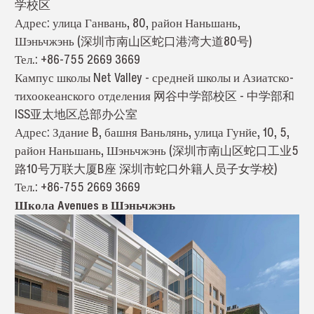
学校区
Адрес: улица Ганвань, 80, район Наньшань,
Шэньчжэнь (深圳市南山区蛇口港湾大道80号)
Тел.: +86-755 2669 3669
Кампус школы Net Valley - средней школы и Азиатско-
тихоокеанского отделения 网谷中学部校区 - 中学部和
ISS亚太地区总部办公室
Адрес: Здание B, башня Ваньлянь, улица Гунйе, 10, 5,
район Наньшань, Шэньчжэнь (深圳市南山区蛇口工业5
路10号万联大厦B座 深圳市蛇口外籍人员子女学校)
Тел.: +86-755 2669 3669
Школа Avenues в Шэньчжэнь