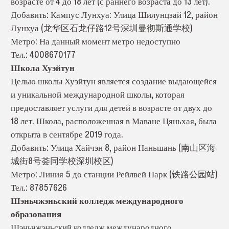
возрасте от 4 до 18 лет (с раннего возраста до 13 лет).
Добавить: Кампус Лунхуа: Улица Шилунцзай 12, район
Лунхуа (龙华区石龙仔路12号深圳曼彻斯通学校)
Метро: На данный момент метро недоступно
Тел.: 4008670177
Школа Хуэйтун
Целью школы Хуэйтун является создание выдающейся
и уникальной международной школы, которая
предоставляет услуги для детей в возрасте от двух до
18 лет. Школа, расположенная в Маване Цяньхая, была
открыта в сентябре 2019 года.
Добавить: Улица Хайчэн 8, район Наньшань (南山区海
城街8号荟同学校深圳校区)
Метро: Линия 5 до станции Рейлвей Парк (铁路公园站)
Тел.: 87857626
Шэньчжэньский колледж международного
образования
Шэньчжэньский колледж международного